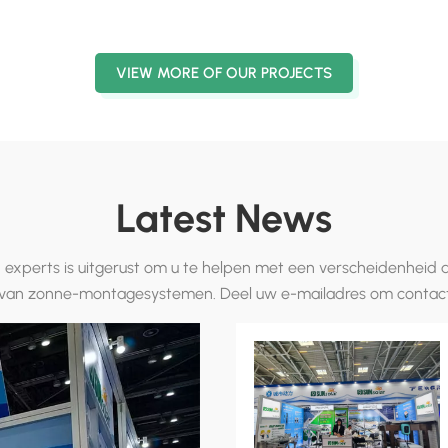
n Zuid-
energie van 80 kW dat in 2024 in
zonne-e
bereikt en geëxporteerd n
Japan zal worden gebouwd
in Zuid
prijs-prestatieverhouding,
VIEW MORE OF OUR PROJECTS
substantiële voordelen. Da
prijzen van onze producten,
Met ruim 20 jaar ervaring i
op zijn vroegst binnen een
waardoor klanten een snell
Latest News
zonne-energiemontagesyste
extra zorgen van de klant.
experts is uitgerust om u te helpen met een verscheidenheid
wereld】. Het wordt algem
 van zonne-montagesystemen. Deel uw e-mailadres om contact
nemen.
toekomstige ontwikkeling z
innovatie en bedrijfsontwi
partner voor fotovoltaïsc
binnenlandse en buitenland
van groene energie en mon