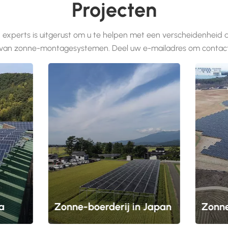
Projecten
en een van de weinige zeve
en Development Bases, een
experts is uitgerust om u te helpen met een verscheidenheid
onderneming in het State T
 van zonne-montagesystemen. Deel uw e-mailadres om contact
GB/T 5237, Japan (JIS), A
nemen.
een goede reputatie van ove
een beursgenoteerd MKB-b
002578). Het is een van d
de basis en creatie van d
(gesmeed aluminium geëxtr
aluminiumlegeringen geëxtr
28340 (complexfilm van ge
oppervlaktebehandelingsme
elektroforetisch gecoat, 
a
Zonne-boerderij in Japan
isolatie, houtpatroontransf
nnen
Een montagesysteem voor zonne-
Een gro
staalstralen enzovoort. Pr