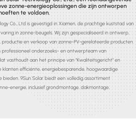
ieve zonne-energieoplossingen die zijn ontworpen
oeften te voldoen.
gy Co., Ltd is gevestigd in Xiamen, de prachtige kuststad van
aring in zonne-beugels. Wij zijn gespecialiseerd in ontwerp,
, productie en verkoop van zonne-PV-gerelateerde producten.
 professioneel onderzoeks- en ontwerpteam van
at vasthoudt aan het principe van "Kwaliteitsgericht" en
l we klanten efficiënte, energiebesparende, hoogwaardige
e bieden. 9Sun Solar biedt een volledig assortiment
ne-energie, inclusief grondmontage, dakmontage,
tmontagesysteem, zwevende montage, aardschroef op zonne-
gen fabriek bevindt zich in Quanzhou, Fujian, met een
e assemblagelijn en een jaarlijkse productiecapaciteit van
n 2 GW. Als een van de hoofdredacteuren van
an National Standard Wrought Aluminium en Aluminium Alloys,