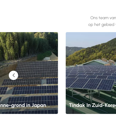
Ons team van 
op het gebied
nne-grond in Japan
Tindak In Zuid-Kore
 grondmontagesysteem op
Een montagesysteem voor ti