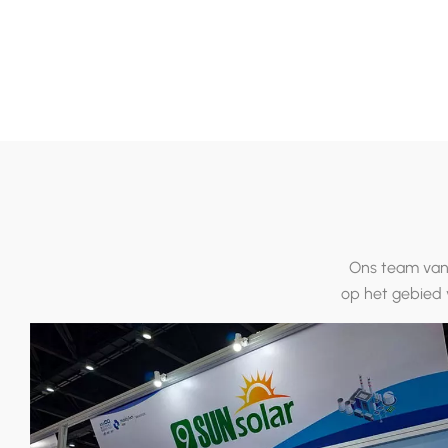
ne-energie van 300 kW dat in
daken van 522 kW, gebouwd i
0 in Japan zal worden gebouwd
Korea in 2020
Ons team van 
op het gebied