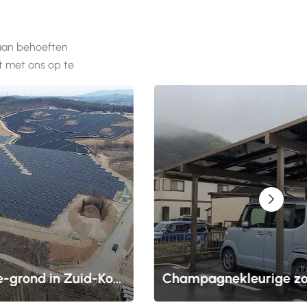
n National Standard Construction en Aluminium Profile Test-
 nationaal laboratorium en een belangrijke hightech
 aan behoeften
orch Plan Onze producten zijn strikt gecertificeerd volgens
 met ons op te
merika (AA) en de normen van andere landen, en genieten van
r de hele wereld. Onze fabriek, Fujian Minfa Aluminium INC., is
estuur van de Shenzhen Stock Exchange (voorraadcode:
e Chinese innoverende fabrikanten die hebben bijgedragen aan
e volgende internationale/Chinese nationale normen:GB/T 5237
udeerde profielen voor architectuur)GB/T 6892 (gesmeed
udeerde profielen voor de industrie)Internationale norm ISO
smeed aluminium en aluminiumlegeringen)De belangrijkste
thoden van aluminium zijn geanodiseerd, gekleurd,
gepoedercoat, PVDF-gecoat, thermische onderbrekingswarmte-
Zonne-grond in Zuid-Korea
erprinten, hoogwaardig borstelen, polijsten en verven,
ndmontagesysteem op
Zonne-carportsysteem dat in 202
oducten hebben grote en middelgrote steden in het hele land