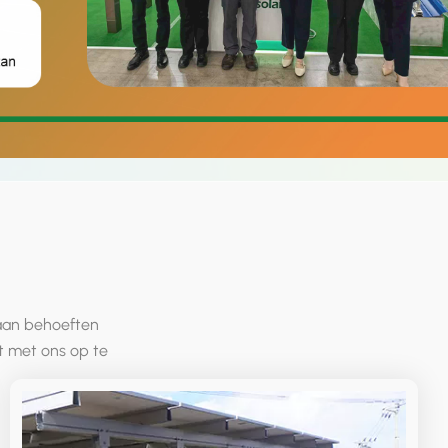
العربية
日本語
한국의
 aan behoeften
 met ons op te