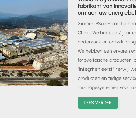
fabrikant van innovat
om aan uw energiebeh
Xiamen 9Sun Solar Technolo
China. We hebben 7 jaar erv
onderzoek en ontwikkeling
We hebben een ervaren en
fotovoltaïsche producten, d
"Integriteit eerst", terwij
producten en tijdige servic
montagesystemen voor zon
boerderijmontage, carpor
LEES VERDER
energie, enzovoort.Onze ei
internationaal geavanceerd
zonne-montagesystemen va
geëxtrudeerde profielen v