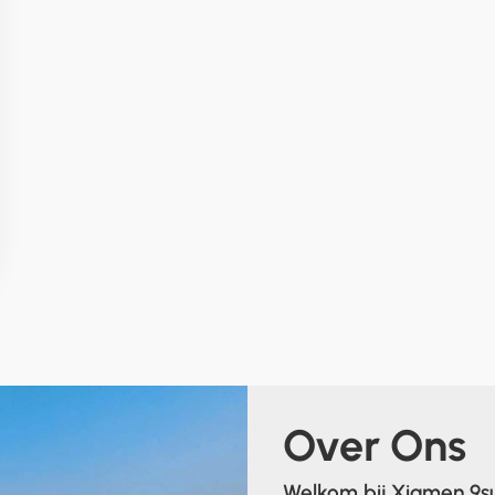
Over Ons
Welkom bij Xiamen 9su