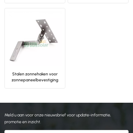
dakmontage
Beugel metalen dakhaken
日本語
한국의
Stalen zonnehaken voor
zonnepaneelbevestiging
Meld u aan voor onze nieuwsbrief voor update-informatie,
promotie en inzicht.