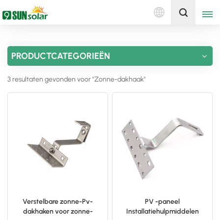
Nederlands
Ontvang een offerte
PRODUCTCATEGORIEËN
English
3 resultaten gevonden voor "Zonne-dakhaak"
Deutsch
русский
italiano
español
português
Nederlands
Verstelbare zonne-Pv-
PV -paneel
dakhaken voor zonne-
Installatiehulpmiddelen
العربية