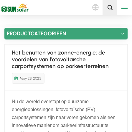
Nederlands
Ontvang een offerte
PRODUCTCATEGORIEËN
English
Deutsch
Het benutten van zonne-energie: de
voordelen van fotovoltaïsche
русский
carportsystemen op parkeerterreinen
italiano
May 28, 2025
español
Nu de wereld overstapt op duurzame
português
energieoplossingen,
fotovoltaïsche (PV)
Nederlands
carportsystemen
zijn naar voren gekomen als een
innovatieve manier om parkeerinfrastructuur te
العربية