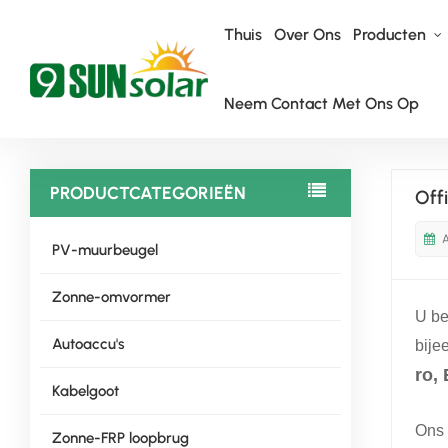
Thuis
Over Ons
Producten
Neem Contact Met Ons Op
Thuis
Nieuws
Officiële Uitnodiging – Internationale Groene E
PRODUCTCATEGORIEËN
Off
A
PV-muurbeugel
Zonne-omvormer
U be
Autoaccu's
bije
ro,
Kabelgoot
Ons 
Zonne-FRP loopbrug