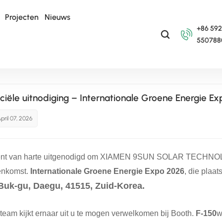
Projecten
Nieuws
+86 592
550788
nergie Expo 2026
iciële uitnodiging – Internationale Groene Energie E
pril 07, 2026
nt van harte uitgenodigd om XIAMEN 9SUN SOLAR TECHNOLOG
enkomst.
Internationale Groene Energie Expo 2026
, die plaat
 Buk-gu, Daegu, 41515, Zuid-Korea.
team kijkt ernaar uit u te mogen verwelkomen bij Booth.
F-150
w