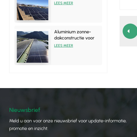
Array-reksysteem
LEES MEER
Aluminium zonne-
dakconstructie voor
tinnen dakinstallaties
LEES MEER
Nieuwsbrief
Meld u aan voor onze nieuwsbrief voor update-informatie,
promotie en inzicht.