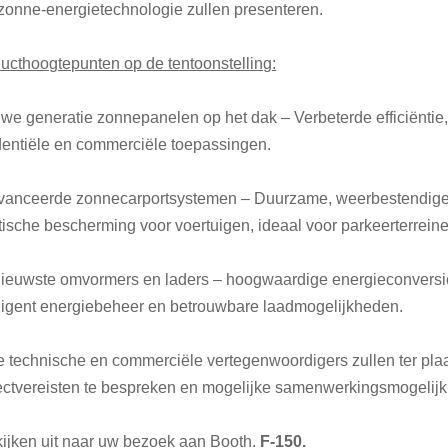
zonne-energietechnologie zullen presenteren.
ucthoogtepunten op de tentoonstelling:
we generatie zonnepanelen op het dak – Verbeterde efficiëntie,
dentiële en commerciële toepassingen.
anceerde zonnecarportsystemen – Duurzame, weerbestendige 
tische bescherming voor voertuigen, ideaal voor parkeerterrein
ieuwste omvormers en laders – hoogwaardige energieconversieo
lligent energiebeheer en betrouwbare laadmogelijkheden.
 technische en commerciële vertegenwoordigers zullen ter pla
ectvereisten te bespreken en mogelijke samenwerkingsmogelij
ijken uit naar uw bezoek aan Booth.
F-150.