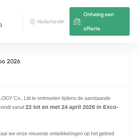
Ontvang een
Nederlands
0
offerte
English
xpo 2026
Deutsch
русский
italiano
Y Co., Ltd te ontmoeten tijdens de aanstaande
español
22 tot en met 24 april 2026 in Exco-
svindt vanaf
português
Nederlands
aar we onze nieuwste ontwikkelingen op het gebied