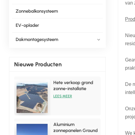
van 
Zonnebalkonsysteem
Prod
EV-oplader
Nieu
Dakmontagesysteem
resi
Geav
Nieuwe Producten
prak
Hete verkoop grond
De n
zonne-installatie
inte
rekbeugelsets
LEES MEER
Onze
proj
Aluminium
zonnepanelen Ground
We k