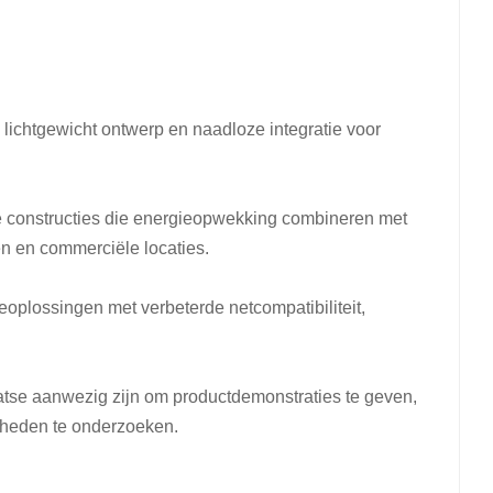
العربية
日本語
한국의
 lichtgewicht ontwerp en naadloze integratie voor
constructies die energieopwekking combineren met
en en commerciële locaties.
plossingen met verbeterde netcompatibiliteit,
atse aanwezig zijn om productdemonstraties te geven,
kheden te onderzoeken.