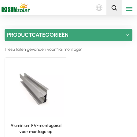
Nederlands
Ontvang een offerte
PRODUCTCATEGORIEËN
English
1 resultaten gevonden voor "railmontage"
Deutsch
русский
italiano
español
português
Nederlands
Aluminium PV-montagerail
voor montage op
العربية