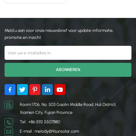
zonnepanelen op daken
日本語
한국의
Meld u aan voor onze nieuwsbrief voor update-informatie,
promotie en inzicht.
Room 1706, No. 503 Gaolin Middle Road, Huli District,
Xiamen City, Fujian Province
Tel : +86 592 5507880
E-mail : melody@9sunsolar.com