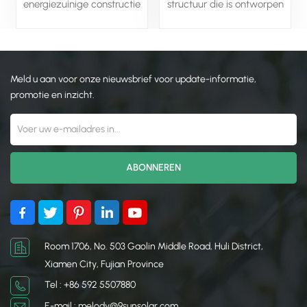
energiezuinige constructie
structuur die is ontworpen
die ontworpen is om
om zonne -energie te
zonlicht te benutten voor
benutten voor het kweken
plantengroei en
van planten, zelfs in
tegelijkertijd een optimale
koudere klimaten. Het
Meld u aan voor onze nieuwsbrief voor update-informatie,
temperatuur en
maakt gebruik van
luchtvochtigheid te
passieve principes voor
promotie en inzicht.
behouden. Vaak is er
zonne-ontwerp, zoals
gebruikgemaakt van
oriëntatie op het zuiden,
passief zonne-
geïsoleerde wanden en
energieontwerp,
transparante beglazing,
thermische massa en soms
om de absorptie van
fotovoltaïsche panelen om
zonlicht te maximaliseren
de afhankelijkheid van
en warmte te behouden.
externe energiebronnen te
Sommige zonne -kassen
verminderen.
bevatten ook actieve
systemen zoals
Room 1706, No. 503 Gaolin Middle Road, Huli District,
zonnepanelen of
Xiamen City, Fujian Province
thermische massa
Tel : +86 592 5507880
(bijvoorbeeld watervaten
of steen) om warmte op te
E-mail : melody@9sunsolar.com