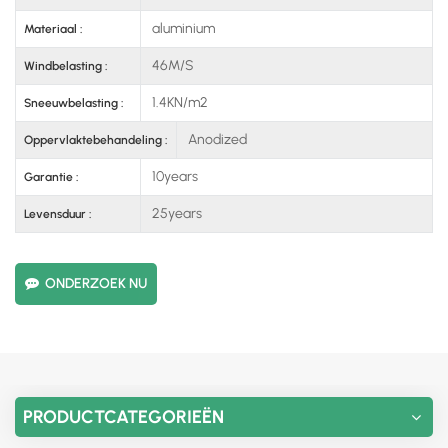
aluminium
Materiaal :
46M/S
Windbelasting :
1.4KN/m2
Sneeuwbelasting :
Anodized
Oppervlaktebehandeling :
10years
Garantie :
25years
Levensduur :
ONDERZOEK NU
PRODUCTCATEGORIEËN