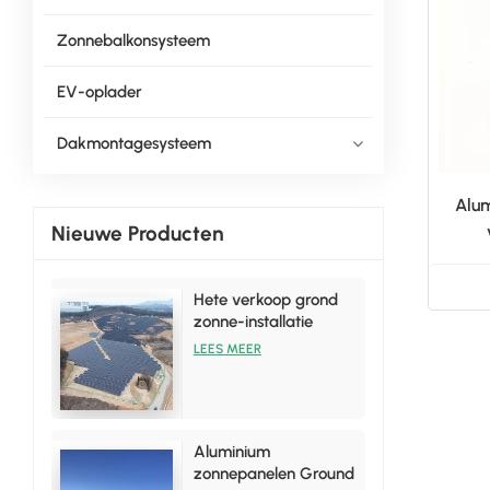
Zonnebalkonsysteem
EV-oplader
Dakmontagesysteem
Alum
Nieuwe Producten
Hete verkoop grond
zonne-installatie
rekbeugelsets
LEES MEER
Aluminium
zonnepanelen Ground