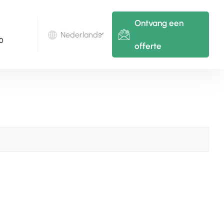
Ontvang een
Nederlands
0
offerte
English
Deutsch
русский
italiano
español
português
Nederlands