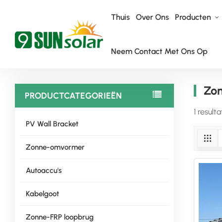
Thuis
Over Ons
Producten
Neem Contact Met Ons Op
Thuis
Zonnepanelen In De Kas
Zon
PRODUCTCATEGORIEËN
1 resul
PV Wall Bracket
Zonne-omvormer
Autoaccu's
Kabelgoot
Zonne-FRP loopbrug