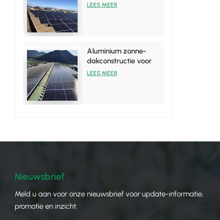
Array-reksysteem
LEES MEER
Aluminium zonne-
dakconstructie voor
tinnen dakinstallaties
LEES MEER
Nieuwsbrief
Meld u aan voor onze nieuwsbrief voor update-informatie,
promotie en inzicht.