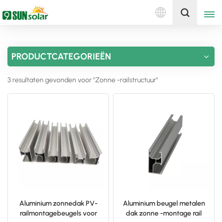
Nederlands
Ontvang een offerte
PRODUCTCATEGORIEËN
English
3 resultaten gevonden voor "Zonne -railstructuur"
Deutsch
русский
italiano
español
português
Nederlands
Aluminium zonnedak PV-
Aluminium beugel metalen
railmontagebeugels voor
dak zonne -montage rail
العربية