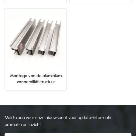
zonnepanelen
日本語
한국의
Montage van de aluminium
zonnerailkitstructuur
Meld u aan voor onze nieuwsbrief voor update-informatie,
promotie en inzicht.