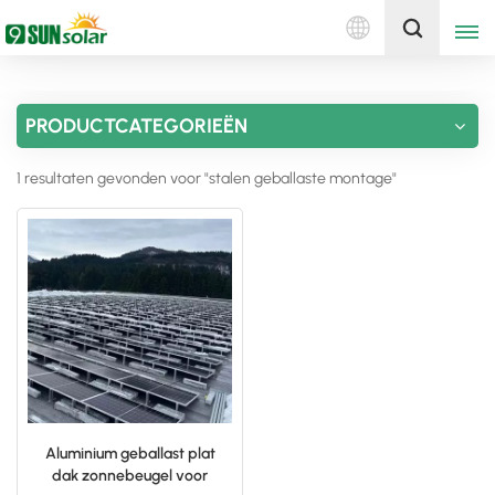
Nederlands
Ontvang een offerte
PRODUCTCATEGORIEËN
English
1 resultaten gevonden voor "stalen geballaste montage"
Deutsch
русский
italiano
español
português
Nederlands
Aluminium geballast plat
dak zonnebeugel voor
العربية