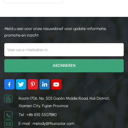
zonnestelsel
日本語
한국의
Meld u aan voor onze nieuwsbrief voor update-informatie,
promotie en inzicht.
Room 1706, No. 503 Gaolin Middle Road, Huli District,
Xiamen City, Fujian Province
Tel : +86 592 5507880
E-mail : melody@9sunsolar.com