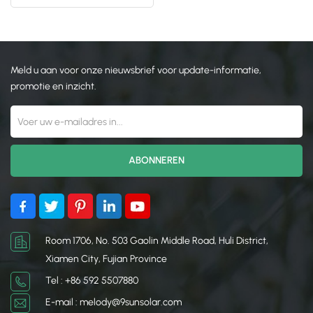
tegel dak
日本語
한국의
Meld u aan voor onze nieuwsbrief voor update-informatie,
promotie en inzicht.
Room 1706, No. 503 Gaolin Middle Road, Huli District,
Xiamen City, Fujian Province
Tel : +86 592 5507880
E-mail : melody@9sunsolar.com