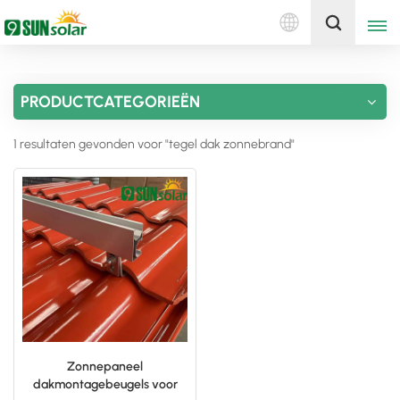
Nederlands
Ontvang een offerte
PRODUCTCATEGORIEËN
English
1 resultaten gevonden voor "tegel dak zonnebrand"
Deutsch
русский
italiano
español
português
Nederlands
Zonnepaneel
dakmontagebeugels voor
العربية