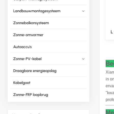
Landbouwmontagesysteem
Zonnebalkonsysteem
L
Zonne-omvormer
Autoaccu's
Zonne-PV-kabel
Bed
Draagbare energieopslag
Xiam
in o
Kabelgoot
erva
"kwa
Zonne-FRP loopbrug
prof
Me