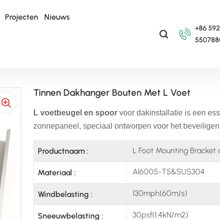
Projecten
Nieuws
+86 592
550788
aken
L-Voet + Zonnepaneelrail
Tinnen Dakhanger Bouten Met L Voet
Tinnen Dakhanger Bouten Met L Voet
L voetbeugel
en spoor
voor dakinstallatie
is een es
zonnepaneel, speciaal ontworpen voor het beveiligen
L Foot Mounting Bracket an
Productnaam :
Al6005-T5&SUS304
Materiaal :
130mph(60m/s)
Windbelasting :
30psf(1.4kN/m2)
Sneeuwbelasting :