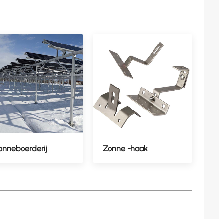
onneboerderij
Zonne -haak