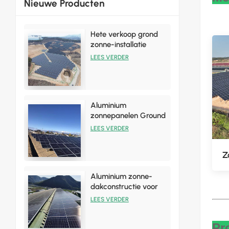
Nieuwe Producten
Hete verkoop grond
zonne-installatie
rekbeugelsets
LEES VERDER
Aluminium
zonnepanelen Ground
Array-reksysteem
LEES VERDER
Z
Aluminium zonne-
dakconstructie voor
tinnen dakinstallaties
LEES VERDER
Pr