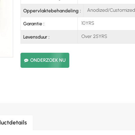
Anodized/Customize
Oppervlaktebehandeling :
10YRS
Garantie :
Over 25YRS
Levensduur :
ONDERZOEK NU
uctdetails