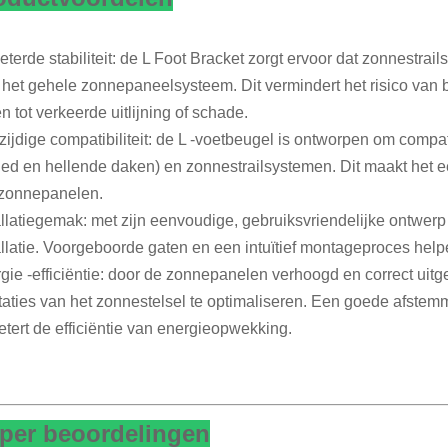
eterde stabiliteit: de L Foot Bracket zorgt ervoor dat zonnestrai
 het gehele zonnepaneelsysteem. Dit vermindert het risico van b
en tot verkeerde uitlijning of schade.
zijdige compatibiliteit: de L -voetbeugel is ontworpen om compat
hed en hellende daken) en zonnestrailsystemen. Dit maakt het een
zonnepanelen.
allatiegemak: met zijn eenvoudige, gebruiksvriendelijke ontwerp 
allatie. Voorgeboorde gaten en een intuïtief montageproces helpe
gie -efficiëntie: door de zonnepanelen verhoogd en correct uitge
taties van het zonnestelsel te optimaliseren. Een goede afstemm
etert de efficiëntie van energieopwekking.
per beoordelingen