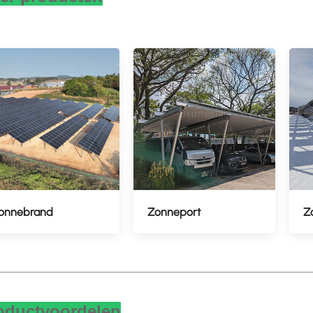
onnebrand
Zonneport
Z
oductvoordelen