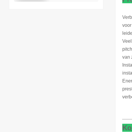
Verb
voor
leid
Veel
pitc
van 
Inst
inst
Ener
pres
verb
Ko