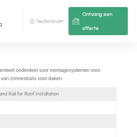
Ontvang een
Nederlands
0
offerte
English
Deutsch
sentieel onderdeel voor montagesystemen voor
русский
 van zonnestrails voor daken.
italiano
d Rail for Roof Installation
español
português
Nederlands