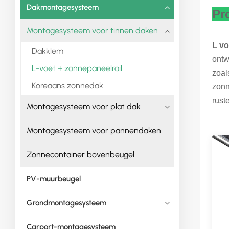
Dakmontagesysteem
Pr
Montagesysteem voor tinnen daken
L v
Dakklem
ontw
L-voet + zonnepaneelrail
zoal
Koreaans zonnedak
zonn
rust
Montagesysteem voor plat dak
Montagesysteem voor pannendaken
Zonnecontainer bovenbeugel
PV-muurbeugel
Grondmontagesysteem
Carport-montagesysteem