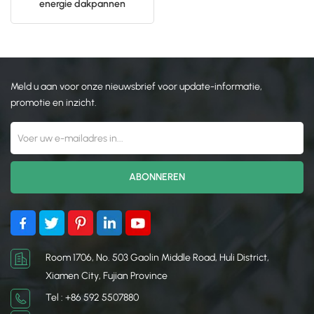
energie dakpannen
Zonnepaneel
日本語
montagebeugelstructuur
한국의
Meld u aan voor onze nieuwsbrief voor update-informatie,
promotie en inzicht.
Room 1706, No. 503 Gaolin Middle Road, Huli District,
Xiamen City, Fujian Province
Tel : +86 592 5507880