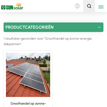
Nederlands
Ontvang een offerte
PRODUCTCATEGORIEËN
English
1 resultaten gevonden voor "Groothandel op zonne-energie
Deutsch
dakpannen"
русский
italiano
español
português
Nederlands
Groothandel op zonne-
العربية