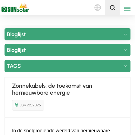
Nederlands
Ontvang een offerte
Bloglijst
English
Bloglijst
Deutsch
русский
TAGS
italiano
Zonnekabels: de toekomst van
español
hernieuwbare energie
português
July 22, 2025
Nederlands
In de snelgroeiende wereld van hernieuwbare
العربية